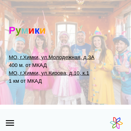
Р
у
м
и
к
и
МО, г.Химки, ул.Молодежная, д.3А
400 м. от МКАД
МО, г.Химки, ул.Кирова, д.10, к.1
1 км от МКАД