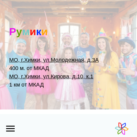
Р
у
м
и
к
и
МО, г.Химки, ул.Молодежная, д.3А
400 м. от МКАД
МО, г.Химки, ул.Кирова, д.10, к.1
1 км от МКАД