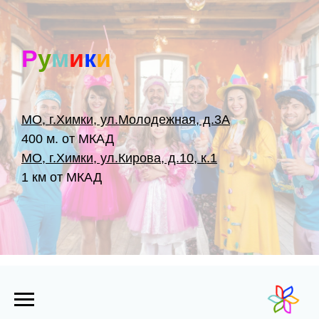
Р
у
м
и
к
и
МО, г.Химки, ул.Молодежная, д.3А
400 м. от МКАД
МО, г.Химки, ул.Кирова, д.10, к.1
1 км от МКАД