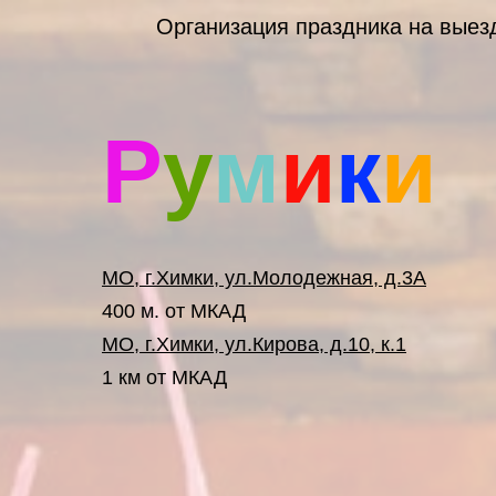
Организация праздника на выез
Р
у
м
и
к
и
МО, г.Химки, ул.Молодежная, д.3А
400 м. от МКАД
МО, г.Химки, ул.Кирова, д.10, к.1
1 км от МКАД