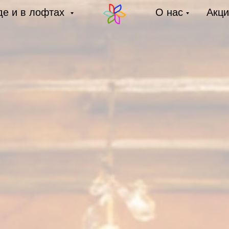
де и в лофтах
О нас
Акци