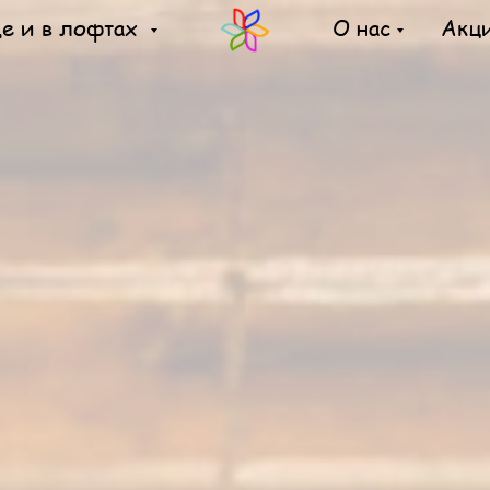
де и в лофтах
О нас
Акц