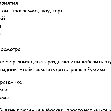
приятия
тей, программа, шоу, торт
ей
ы
й
росмотра
е с организацией праздника или добавить эту
раздник. Чтобы заказать фотографа в Румики:
праздника
емка
рмат
й день рождения в Москве, просто напишите н