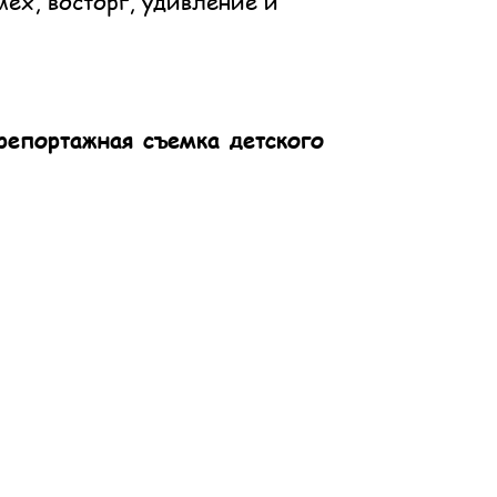
мех, восторг, удивление и
репортажная съемка детского