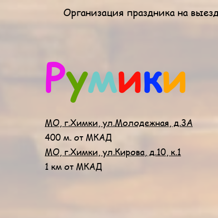
Организация праздника на выез
Р
у
м
и
к
и
МО, г.Химки, ул.Молодежная, д.3А
400 м. от МКАД
МО, г.Химки, ул.Кирова, д.10, к.1
1 км от МКАД