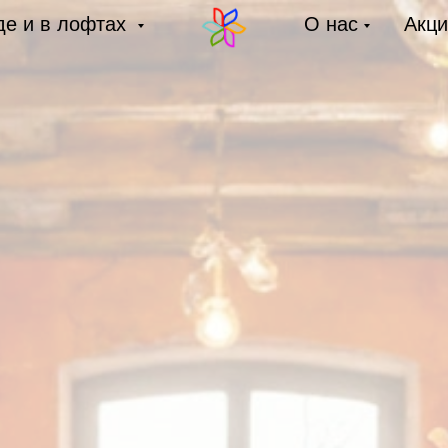
де и в лофтах
О нас
Акци