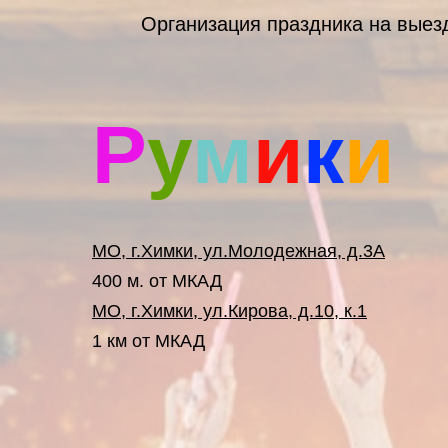
Организация праздника на выез
Р
у
м
и
к
и
МО, г.Химки, ул.Молодежная, д.3А
400 м. от МКАД
МО, г.Химки, ул.Кирова, д.10, к.1
1 км от МКАД