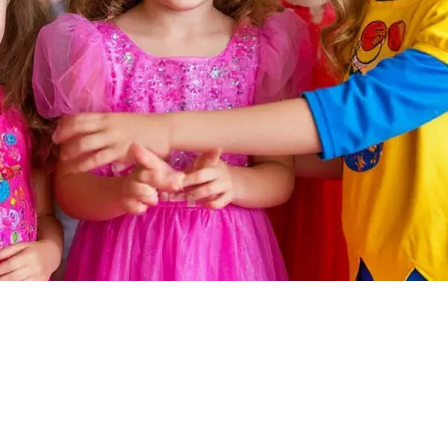
Лофт-клуб Румики | Праздники | Москва | Химки
QR код
Правила посещения лофт-клуба "Румики" (оферта)